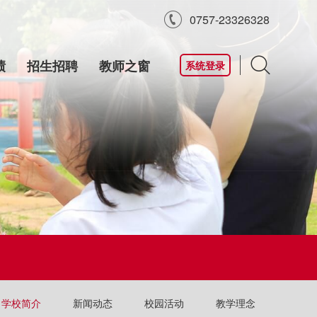

0757-23326328

绩
招生招聘
教师之窗
系统登录
学校简介
新闻动态
校园活动
教学理念