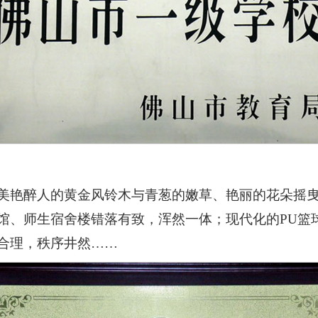
美艳醉人的黄金风铃木与青葱的嫩草、艳丽的花朵摇
馆、师生宿舍楼错落有致，浑然一体；现代化的PU篮
合理，秩序井然……