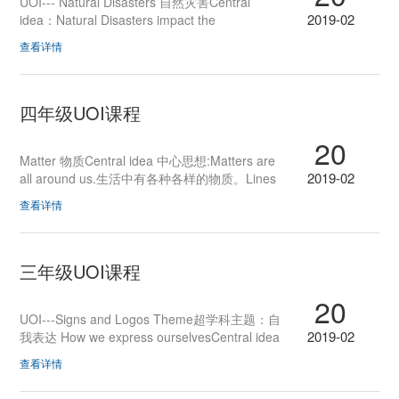
UOI--- Natural Disasters 自然灾害Central
2019-02
idea：Natural Disasters impact the
development of human beings.自然灾害影响着
查看详情
人类的发展。Lines of inquiry：1.How do natural
disasters happen?自然灾害是如何发生的？
2.How does Natural Disasters influence our
life?自然灾害如何影响我们的生活？3.How can
四年级UOI课程
we predict and prevent natural disasters?如何
20
预测和预防自然灾害?
Matter 物质Central idea 中心思想:Matters are
2019-02
all around us.生活中有各种各样的物质。Lines
of inquiry探究范围: A.Three states of matter物
查看详情
质的三种形态B.Properties of the three states of
matter三种物质形态的性质C.Changes in matter
物质的变化D.How matters effects our life 物质如
何影响我们的生活
三年级UOI课程
20
UOI---Signs and Logos Theme超学科主题：自
2019-02
我表达 How we express ourselvesCentral idea
中心思想：标志与符号方便人们的沟通与交流。
查看详情
Variety of sign and symbol systems were
developed to communicateLines of inquiry探究