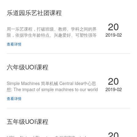
爱好得到充分的培养。课程共设有16个：“创意绘
本阅读”让学生感受眼睛享受、心灵愉悦、精神提
乐道园乐艺社团课程
升的美妙体验；“诗词欣赏”提高孩子的文化素
20
养；“我是外交官”通过互动娱乐式的教学方法，
周一乐艺课程，打破班级、教师、学科之间的界
增强学生学...
2019-02
限，依据学生年龄特点、兴趣爱好、可塑性强等
生理和心理特征，培养学生的想象力、创造力、
查看详情
审美力、合作力、运动力、思辩力，实现校内“走
班”，实现多种社团授课形式并存的模式，最大限
度地优化学校教学资源，增加学生学习的选择
性，学生可以在艺术、科技、创新、运动等多方
六年级UOI课程
面进行选择。所组建的社团活动门类众多、内容
20
丰富，周一的乐艺课程共有31个：“我是小歌
Simple Machines 简单机械 Central Idea中心思
手”艺术社团，培养...
2019-02
想: The impact of simple machines to our world
简单机器对我们世界的影响Lines of Inquiry探究
查看详情
范围：1. How do simple machines function 简单
的机器是如何工作的2. How did simple machines
impact our lives简单的机器是如何影响我们的生
活的3. How did simple machines mold the
五年级UOI课程
ancient civilization and the modern world 简单的
20
机器是如何塑造古代文明和现代世界的