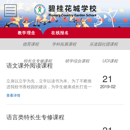
教学理念
在线报名
德育课程
学科拓展课程
乐道园社团课程
特长生专修课程
研学综合课程
UOI课程
语文课外阅读课程
21
立身以立学为先，立学以读书为本。为了不断推
2019-02
进我校书香校园的建设，为学生健康成长打造一
个理想的文化生态环境，营造积极向上、清新高
查看详情
雅、健康文明的校园文化氛围，博实乐碧桂花城
学校结合“本道教育”办学理念，开展了形式多
样、丰富多彩的课外阅读活动。班级共读、读书
汇报会、读书漂流瓶、睡前阅读、晨诵等常规阅
语言类特长生专修课程
读活动让学生的课外阅读成为常态，一年一度盛
21
大的读书节、教师课外阅读指导课教研和年级学