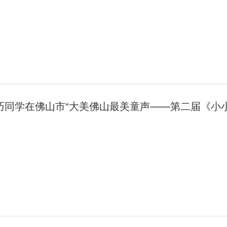
巧同学在佛山市“大美佛山最美童声——第二届《小
组二等奖！