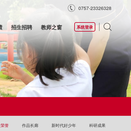

0757-23326328

绩
招生招聘
教师之窗
系统登录
生荣誉
作品长廊
新时代好少年
科研成果